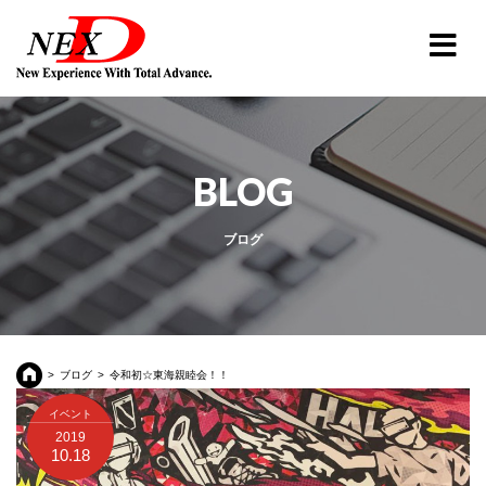
BLOG
ブログ
ブログ
令和初☆東海親睦会！！
イベント
2019
10.18