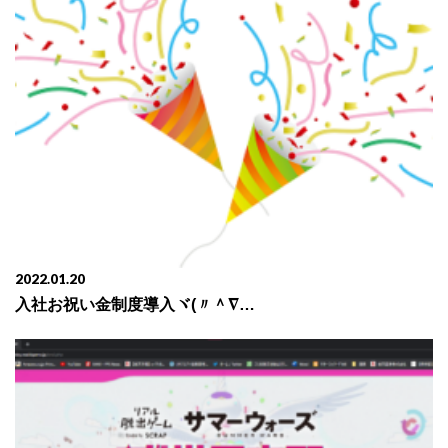
2022.01.20
入社お祝い金制度導入ヾ(〃＾∇＾)ノわぁい♪