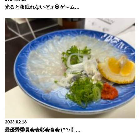
光ると夜眠れないぞォ💀ゲ～ム開催♪
2023.02.16
最優秀委員会表彰会食会 (^^♪〖後編〗