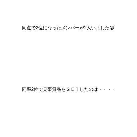
同点で2位になったメンバーが2人いました😲
同率2位で見事賞品をＧＥＴしたのは・・・・