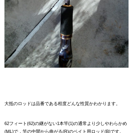
大抵のロッドは品番である程度どんな性質かわかります。
62フィート(62)の継がない1本竿(1)の通常より少しやわらかめ
(ML)で，竿の中間から曲がる(R)のベイト用ロッド(B)です。