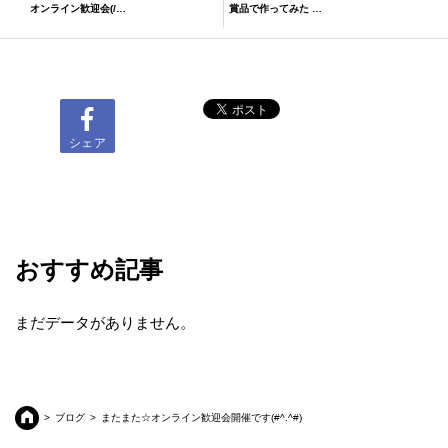
オンライン歓迎会(/^-^)o日日o(^0^|) カンパーイ！
賞品で作ってみた 忘年会 今年はお預け
シェア
おすすめ記事
まだデータがありません。
ブログ
またまた☆オンライン歓迎会開催です(#^.^#)