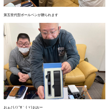
第五世代型ボールペンが贈られます

おぉ♪(ﾉ)’∀｀(ヾ)おおー
