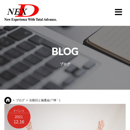
BLOG
ブログ
ブログ
出勤日と抽選会( *´艸｀)
イベント
2021
12.16