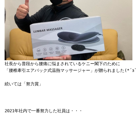
社長から普段から腰痛に悩まされているケニー閣下のために

「腰椎牽引エアバック式温熱マッサージャー」が贈られました(*´з`)
続いては「努力賞」

2021年社内で一番努力した社員は・・・
