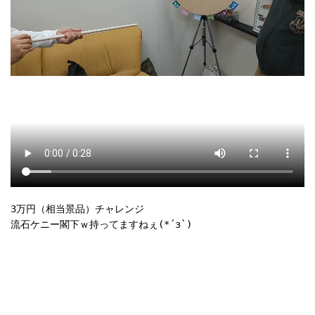
3万円（相当景品）チャレンジ

流石ケニー閣下ｗ持ってますねぇ(*´з`)
