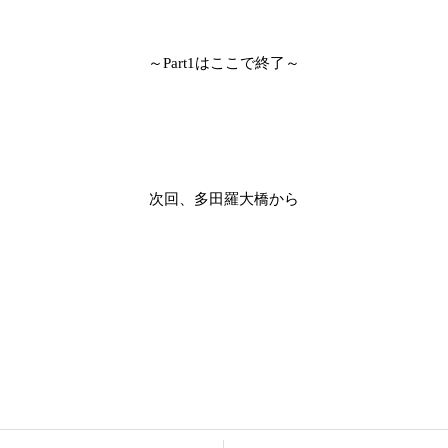
～
はここで終了～
Part1
次回、多田羅大橋から