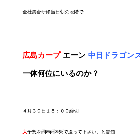
全社集合研修当日朝の段階で
広島カープ
エーン
中日ドラゴン
一体何位にいるのか？
４月３０日１８：００締切
大
予想を📨✉📨✉📨で送って下さい、と告知