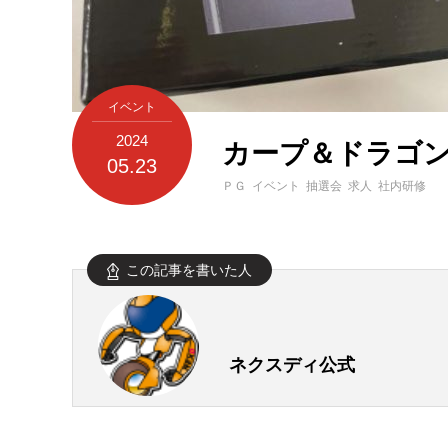
イベント
2024
カープ＆ドラゴンズ
05.23
ＰＧ イベント 抽選会 求人 社内研修
この記事を書いた人
ネクスディ公式