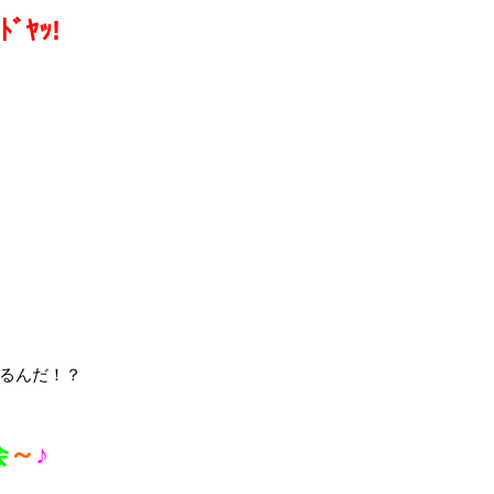
ﾄﾞﾔｯ!
るんだ！？
会
～
♪