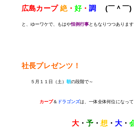
広島カープ
絶
・
好
・
調
(￣＾￣)
と、ゆーワケで、もはや
恒例行事
ともなりつつあります
社長プレゼンツ！
５月１１日（土）
朝
の段階で～
カープ
＆
ドラゴンズ
は、一体全体何位になって
大
・
予
・
想
・
大
・