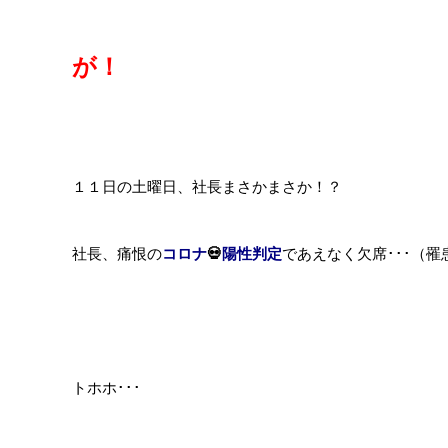
が！
１１日の土曜日、社長まさかまさか！？
社長、痛恨の
コロナ
💀
陽性判
定
であえなく欠席･･･（
トホホ･･･