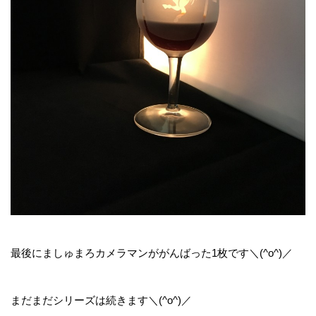
最後にましゅまろカメラマンががんばった1枚です＼(^o^)／
まだまだシリーズは続きます＼(^o^)／