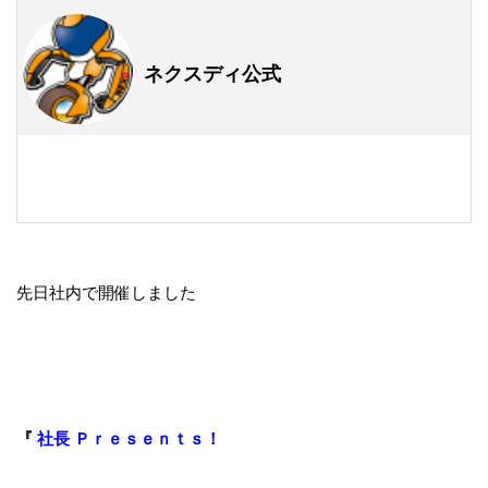
ネクスディ公式
先日社内で開催しました
『
社長 Ｐｒｅｓｅｎｔｓ！