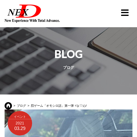
BLOG
ブログ
ブログ
罰ゲーム「オモシロ話」第一弾ヾ(≧▽≦)ﾉ
イベント
2021
03.29