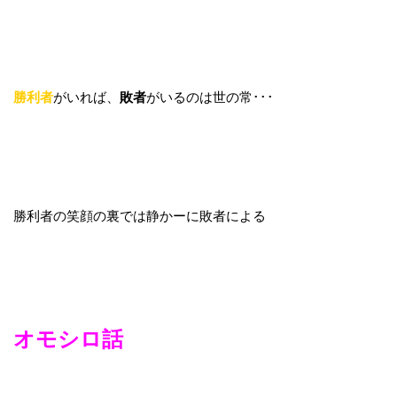
勝利者
がいれば、
敗者
がいるのは世の常･･･
勝利者の笑顔の裏では静かーに敗者による
オモシロ話