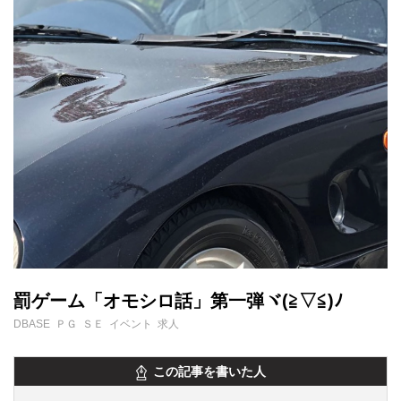
罰ゲーム「オモシロ話」第一弾ヾ(≧▽≦)ﾉ
DBASE ＰＧ ＳＥ イベント 求人
この記事を書いた人