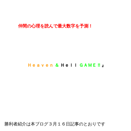
仲間の心理を読んで最大数字を予測！
Ｈｅａｖｅｎ
＆
Ｈｅｌｌ
ＧＡＭＥ ‼
』
勝利者紹介は本ブログ３月１６日記事のとおりです