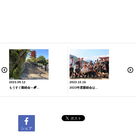
2023.09.12
2023.10.16
もうすぐ親睦会～🌈下見に行ってきました🎵
2023年度親睦会は『なぞときin宮島🦌🍁』前編
シェア