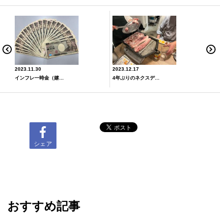
2023.11.30
2023.12.17
インフレ一時金（嬉々）！！
4年ぶりのネクスディ大忘年会開催～(*^▽^*)👏✨Part1
シェア
おすすめ記事