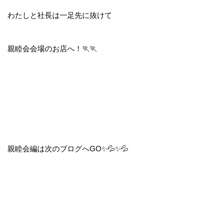
わたしと社長は一足先に抜けて
親睦会会場のお店へ！🏃🏃
親睦会編は次のブログへGO✨💦✨💦