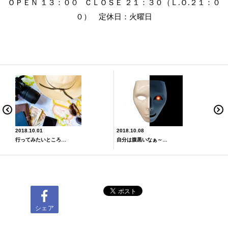
ＯＰＥＮ １３：００ ＣＬＯＳＥ ２１：３０（Ｌ
Ｏ
２１：０
.
.
０） 定休日：火曜日
2018.10.01
2018.10.08
行ってみたいところはどこ？
自分は腹黒いなぁ～と感じた瞬間Ψ(｀∀´)Ψｹｹｹ
シェア