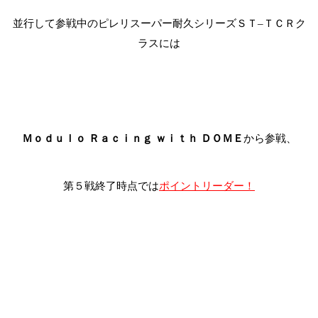
並行して参戦中のピレリスーパー耐久シリーズＳＴ
ＴＣＲク
–
ラスには
Ｍｏｄｕｌｏ Ｒａｃｉｎｇ ｗｉｔｈ ＤＯＭＥ
から参戦、
第５戦終了時点では
ポイントリーダー！