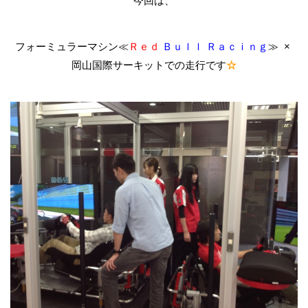
今回は、
フォーミュラーマシン≪
Ｒｅｄ
Ｂｕｌｌ Ｒａｃｉｎｇ
≫ ×
岡山国際サーキットでの走行です
☆