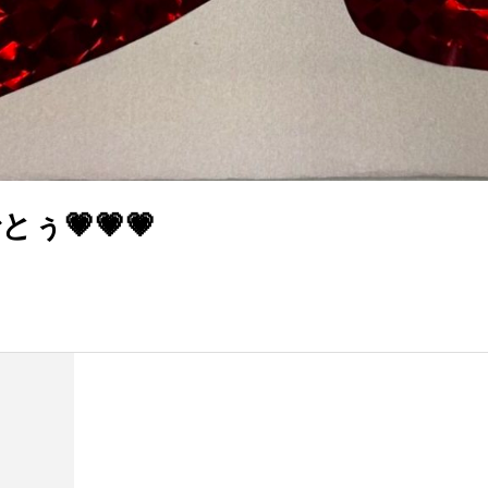
とぅ💗💗💗