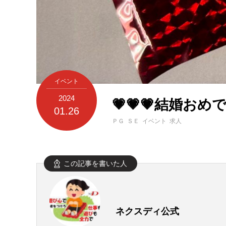
イベント
2024
💗💗💗結婚おめで
01.26
ＰＧ ＳＥ イベント 求人
この記事を書いた人
ネクスディ公式