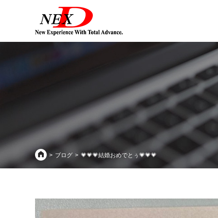
ブログ
💗💗💗結婚おめでとぅ💗💗💗