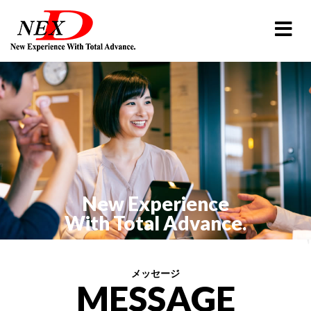
New Experience
With Total Advance.
メッセージ
MESSAGE