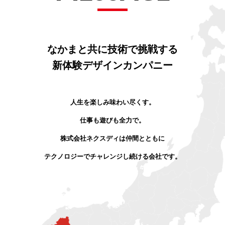
なかまと共に技術で挑戦する
新体験デザインカンパニー
人
生
を
楽
し
み
味
わ
い
尽
く
す
。
仕
事
も
遊
び
も
全
力
で
。
株
式
会
社
ネ
ク
ス
デ
ィ
は
仲
間
と
と
も
に
テ
ク
ノ
ロ
ジ
ー
で
チ
ャ
レ
ン
ジ
し
続
け
る
会
社
で
す
。